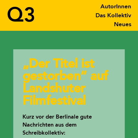
AutorInnen
Q3
Das Kollektiv
Neues
„Der Titel ist
gestorben“ auf
Landshuter
Filmfestival
Kurz vor der Berlinale gute
Nachrichten aus dem
Schreibkollektiv: