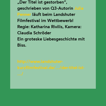
„Der Titel ist gestorben“,
geschrieben von Q3-Autorin
Julia
Penner
läuft beim Landshuter
Filmfestival im Wettbewerb!
Regie:
Katharina Rivilis
, Kamera:
Claudia Schröder
Ein groteske Liebesgeschichte mit
Biss.
http://www.landshuter-
kurzfilmfestival.de/…/der-titel-ist-
…/