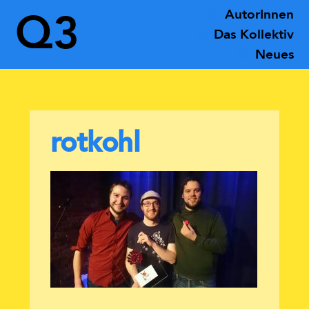
AutorInnen
Q3
Das Kollektiv
Neues
rotkohl